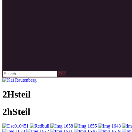
ESC
2Hsteil
2hSteil